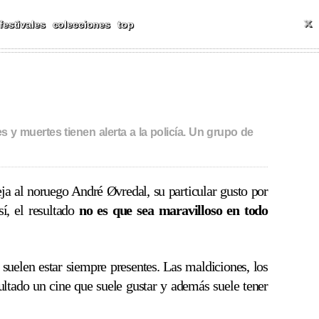
ALES Y MÁS
T
festivales
colecciones
top
 y muertes tienen alerta a la policía. Un grupo de
ja al noruego André Øvredal, su particular gusto por
sí, el resultado
no es que sea maravilloso en todo
 suelen estar siempre presentes. Las maldiciones, los
ultado un cine que suele gustar y además suele tener