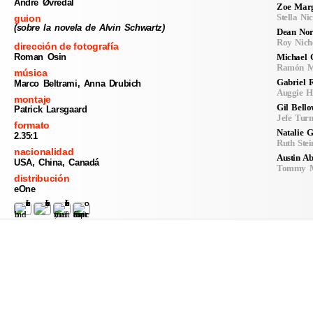
André Øvredal
Zoe Marg
Stella Nic
guion
(sobre la novela de Alvin Schwartz)
Dean Nor
Roy Nicho
dirección de fotografía
Michael 
Roman Osin
Ramón M
música
Gabriel 
Marco Beltrami, Anna Drubich
Auggie H
montaje
Gil Bello
Patrick Larsgaard
Jefe Tur
formato
Natalie 
2.35:1
Ruth Stei
nacionalidad
Austin A
USA, China, Canadá
Tommy M
distribución
eOne