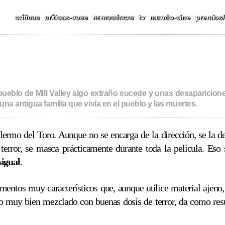
CAS, REPORTAJES, FESTIV
críticas
críticas-vose
tv
mundo-cine
premios/
RETROCRÍTICAS
ueblo de Mill Valley algo extraño sucede y unas desapariciones
una antigua familia que vivía en el pueblo y las muertes.
ermo del Toro. Aunque no se encarga de la dirección, se la de
terror, se masca prácticamente durante toda la película. Eso 
igual
.
mentos muy característicos que, aunque utilice material ajeno,
lo muy bien mezclado con buenas dosis de terror, da como res