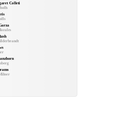
aret Colleti
holls
ris
lls
Garza
orales
Rush
ilderbrandt
ws
ner
Ganzhorn
nberg
brams
ilner