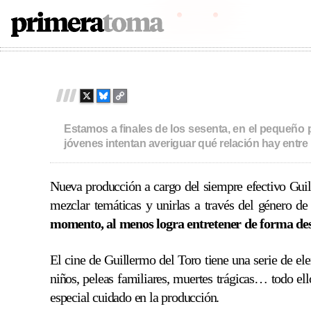
in
Scary Stories to Tell in the Dark
2019
108
PRIMERATOMA | CRÍTI
Skip
to
content
X
B
C
L
O
U
P
Estamos a finales de los sesenta, en el pequeño p
E
Y
jóvenes intentan averiguar qué relación hay entre 
S
L
K
I
Y
N
Nueva producción a cargo del siempre efectivo Guill
K
mezclar temáticas y unirlas a través del género de 
momento, al menos logra entretener de forma des
El cine de Guillermo del Toro tiene una serie de ele
niños, peleas familiares, muertes trágicas… todo el
especial cuidado en la producción.