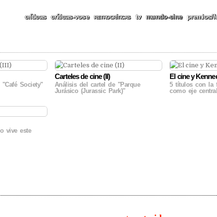
CAS, REPORTAJES, FESTIV
críticas
críticas-vose
tv
mundo-cine
premios/f
RETROCRÍTICAS
Carteles de cine (II)
El cine y Kenne
e "Café Society"
Análisis del cartel de "Parque
5 títulos con la
Jurásico (Jurassic Park)"
como eje centr
o vive este