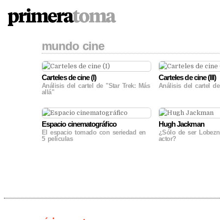
PRIMERATOMA | CRÍTI
Skip
mundo cine
to
content
Carteles de cine (I)
Carteles de cine (III)
Análisis del cartel de "Star Trek: Más
Análisis del cartel d
allá"
Espacio cinematográfico
Hugh Jackman
El espacio tomado con seriedad en
¿Sólo de ser Lobezn
5 películas
actor?