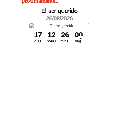
próximamente...
El ser querido
26/08/2026
1
7
1
2
2
6
0
0
días
horas
mins.
seg.