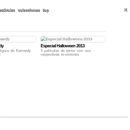
ALES Y MÁS
T
estivales
colecciones
top
dy
Especial Halloween 2013
 figura de Kennedy
5 películas de terror con sus
al
respectivas re-visiones