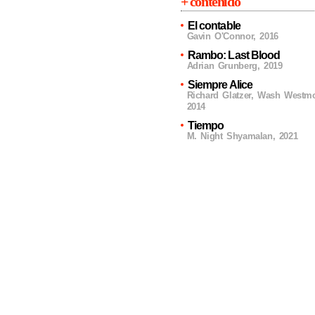
+ contenido
El contable
Gavin O'Connor
,
2016
Rambo: Last Blood
Adrian Grunberg
,
2019
Siempre Alice
Richard Glatzer, Wash Westm
2014
Tiempo
M. Night Shyamalan
,
2021