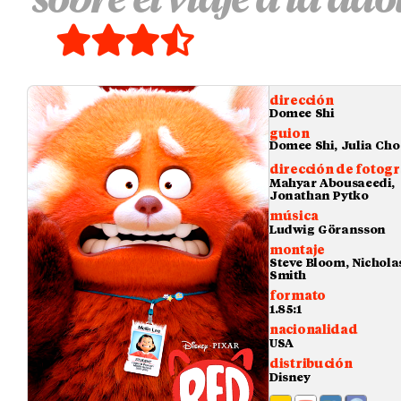
dirección
Domee Shi
guion
Domee Shi, Julia Cho
dirección de fotogr
Mahyar Abousaeedi,
Jonathan Pytko
música
Ludwig Göransson
montaje
Steve Bloom, Nicholas
Smith
formato
1.85:1
nacionalidad
USA
distribución
Disney