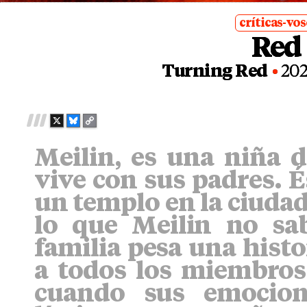
críticas-vo
Red
posted
in
Turning Red
20
X
B
C
L
O
Meilin, es una niña d
U
P
E
Y
vive con sus padres. 
S
L
K
I
un templo en la ciudad
Y
N
lo que Meilin no sa
K
familia pesa una histo
a todos los miembros
cuando sus emocion