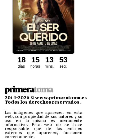
1
8
1
5
1
3
5
1
2
días
horas
mins.
seg.
2014-2026 © www.primeratoma.es
Todos los derechos reservados.
Las imágenes que aparecen en esta
web, son propiedad de sus autores y su
uso en la misma es meramente
informativo. Esta web no se hace
responsable que de los enlaces
externos que aparecen, funcionen
correctamente.