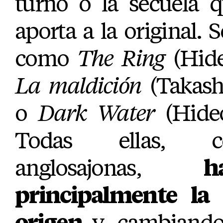
turno o la secuela 
aporta a la original. 
como
The Ring
(Hide
La maldición
(Takash
o
Dark Water
(Hideo
Todas ellas, c
anglosajonas,
h
principalmente la
origen
y, cambiando