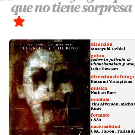
que no tiene sorpresa
dirección
Masayuki Ochiai
guion
(sobre la película de
Pisanthanakun y Won
Luke Dawson
dirección de fotogr
Katsumi Yanagijima
música
Nathan Barr
montaje
Tim Alverson, Michae
Knue
formato
1.85:1
nacionalidad
USA, Japón, Tailand