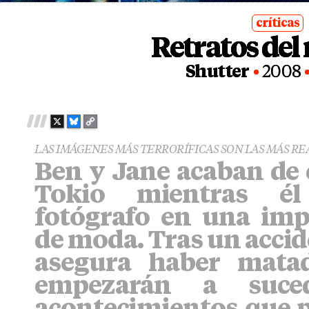
críticas
Retratos del 
posted
in
Shutter
2008
X
B
C
L
O
LAS IMÁGENES MÁS TERRORÍFICAS SON LAS MÁS RE
U
P
Ben y Jane acaban de 
E
Y
S
L
Tokio mientras él
K
I
Y
N
fotógrafo en una im
K
de moda. Tras un accide
asegura haber mata
empezarán a suced
acontecimientos que 