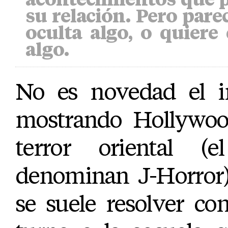
su relación. Pero pare
oculta algo, o quiere
algo.
No es novedad el in
mostrando Hollywoo
terror oriental (
denominan J-Horror)
se suele resolver co