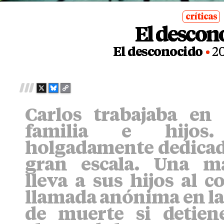
críticas
El descon
posted
in
El desconocido
2
X
B
C
L
O
Carlos trabajaba en
U
P
E
Y
familia e hijos
S
L
K
I
holgadamente dedicado
Y
N
gran escala. Una m
K
lleva a sus hijos al c
llamada anónima en la
de muerte si detien