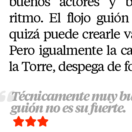
buenos actores y b
ritmo. El flojo guión
quizá puede crearle va
Pero igualmente la c
la Torre, despega de 
Técnicamente muy bu
guión no es su fuerte.