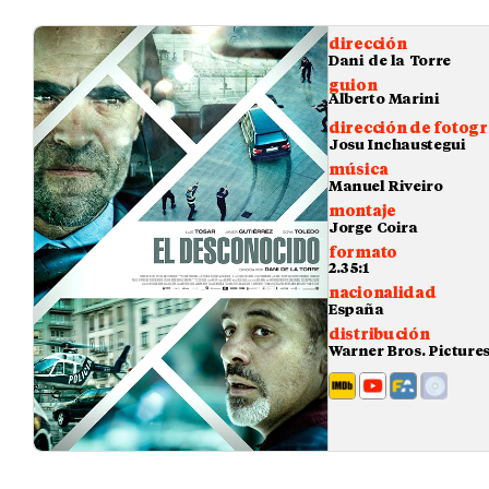
dirección
Dani de la Torre
guion
Alberto Marini
dirección de fotogr
Josu Inchaustegui
música
Manuel Riveiro
montaje
Jorge Coira
formato
2.35:1
nacionalidad
España
distribución
Warner Bros. Picture