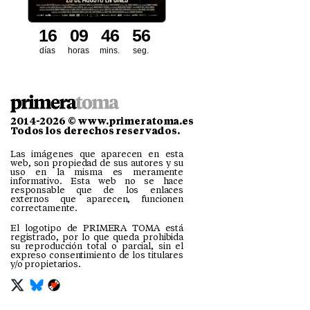
1
6
0
9
4
6
5
4
5
días
horas
mins.
seg.
2014-2026 © www.primeratoma.es
Todos los derechos reservados.
Las imágenes que aparecen en esta
web, son propiedad de sus autores y su
uso en la misma es meramente
informativo. Esta web no se hace
responsable que de los enlaces
externos que aparecen, funcionen
correctamente.
El logotipo de PRIMERA TOMA está
registrado, por lo que queda prohibida
su reproducción total o parcial, sin el
expreso consentimiento de los titulares
y/o propietarios.