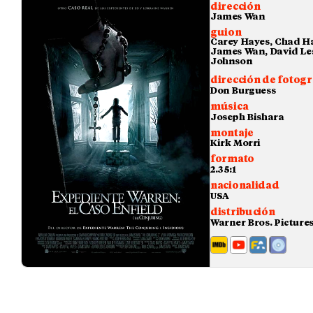
dirección
James Wan
guion
Carey Hayes, Chad H
James Wan, David Les
Johnson
dirección de fotogr
Don Burguess
música
Joseph Bishara
montaje
Kirk Morri
formato
2.35:1
nacionalidad
USA
distribución
Warner Bros. Picture