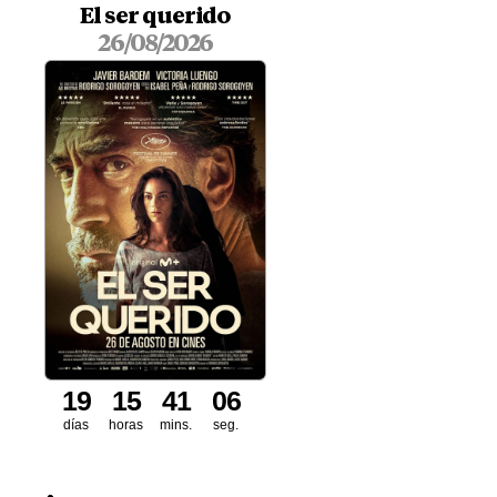
El ser querido
26/08/2026
1
9
1
5
4
1
0
5
días
horas
mins.
seg.