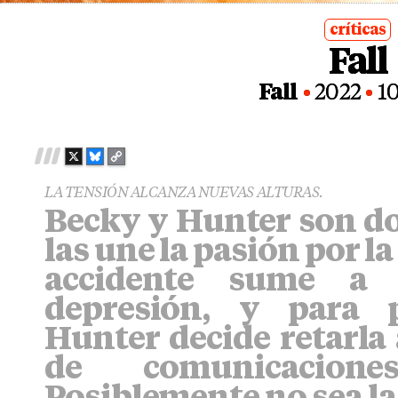
críticas
Fall
posted
in
Fall
2022
1
X
B
C
L
O
LA TENSIÓN ALCANZA NUEVAS ALTURAS.
U
P
Becky y Hunter son do
E
Y
S
L
las une la pasión por l
K
I
Y
N
accidente sume a
K
depresión, y para p
Hunter decide retarla 
de comunicacione
Posiblemente no sea la