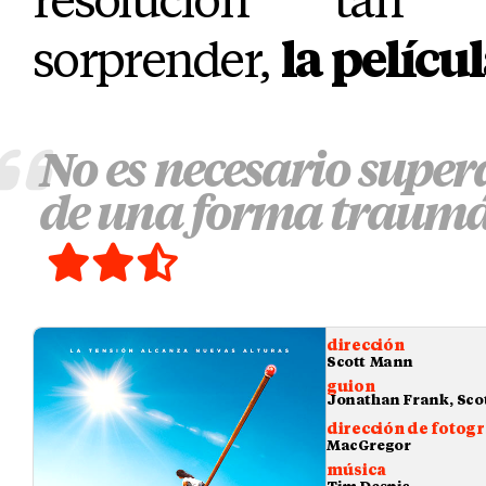
sorprender,
la películ
No es necesario supera
de una forma traumá
dirección
Scott Mann
guion
Jonathan Frank, Sco
dirección de fotogr
MacGregor
música