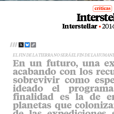
críticas
Interste
posted
in
Interstellar
201
X
B
C
L
O
EL FIN DE LA TIERRA NO SERÁ EL FIN DE LA HUMAN
U
P
En un futuro, una ex
E
Y
S
L
acabando con los recu
K
I
Y
N
sobrevivir como esp
K
ideado el programa
finalidad es la de 
planetas que coloniza
de las expediciones