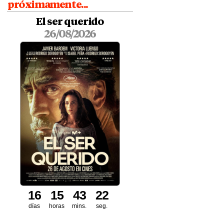
próximamente...
El ser querido
26/08/2026
1
6
1
5
4
3
2
0
1
días
horas
mins.
seg.