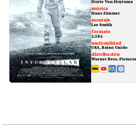
Hoyte Van Hoytema
música
Hans Zimmer
montaje
Lee Smith
formato
2.35:1
nacionalidad
USA, Reino Unido
distribución
Warner Bros. Picture