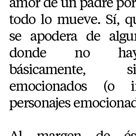
amor de un padre por s
todo lo mueve. Sí, q
se apodera de algu
donde no hay
básicamente, s
emocionados (o i
personajes emocionad
Al margen de ést