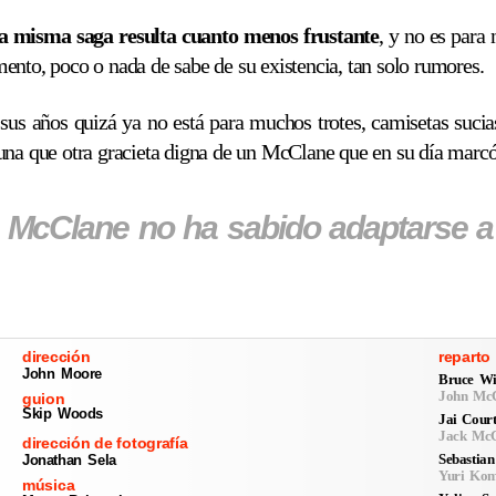
a misma saga resulta cuanto menos frustante
, y no es para 
ento, poco o nada de sabe de su existencia, tan solo rumores.
a sus años quizá ya no está para muchos trotes, camisetas suci
guna que otra gracieta digna de un McClane que en su día marcó
McClane no ha sabido adaptarse a 
dirección
reparto
John Moore
Bruce Wil
John Mc
guion
Skip Woods
Jai Cour
Jack Mc
dirección de fotografía
Sebastia
Jonathan Sela
Yuri Ko
música