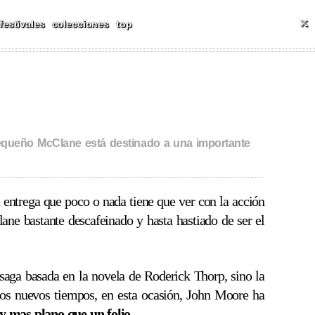
ALES Y MÁS
T
festivales
colecciones
top
 pequeño McClane está destinado a una importante
 entrega que poco o nada tiene que ver con la acción
e bastante descafeinado y hasta hastiado de ser el
 saga basada en la novela de Roderick Thorp, sino la
os nuevos tiempos, en esta ocasión, John Moore ha
 mas plano que un folio
.