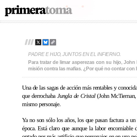
in
A Good Day To Die Hard
2013
98
PRIMERATOMA | CRÍTI
Skip
to
content
X
B
C
L
O
PADRE E HIJO, JUNTOS EN EL INFIERNO.
U
P
E
Y
Para tratar de limar asperezas con su hijo, Joh
S
L
misión contra las mafias. ¿Por qué no contar con
K
I
Y
N
K
Una de las sagas de acción más rentables y conocida
que derrochaba
Jungla de Cristal
(John McTiernan, 1
mismo personaje.
Ya no son sólo los años, los que pasan factura a un
época. Está claro que aunque la labor encomiabl
optado por más artificio que personajes en en una p