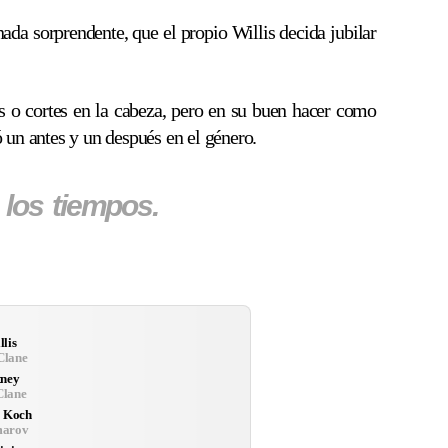
nada sorprendente, que el propio Willis decida jubilar
as o cortes en la cabeza, pero en su buen hacer como
 un antes y un después en el género.
los tiempos.
lis
Clane
tney
Clane
n Koch
marov