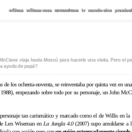
CAS, REPORTAJES, FESTIV
críticas
críticas-vose
tv
mundo-cine
premios/
RETROCRÍTICAS
n McClane viaja hasta Moscú para hacerle una visita. Pero el
 la ayuda de papá?
s de los ochenta-noventa, se reinventaba por quinta vez en una
988), empezando sobre todo por su personaje, un John McClan
 personaje tan carismático y marcado como el de Willis en la
e de Len Wiseman en
La Jungla 4.0
(2007) supo amoldarse a l
elícula con acción pero con
un guión extremadamente simple y