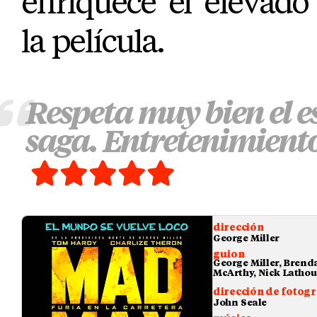
enriquece el elevado
la película.
Respeta muy bien el es
saga. Entretenimient
dirección
George Miller
guion
George Miller, Brend
McArthy, Nick Lathou
dirección de fotogr
John Seale