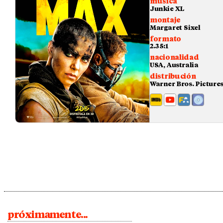
música
Junkie XL
montaje
Margaret Sixel
formato
2.35:1
nacionalidad
USA, Australia
distribución
Warner Bros. Picture
próximamente...