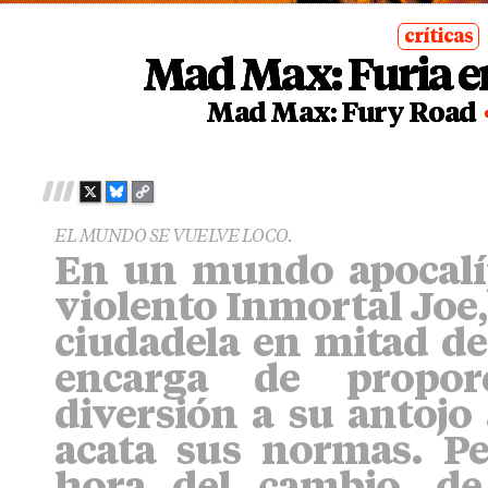
críticas
Mad Max: Furia en
posted
in
Mad Max: Fury Road
X
B
C
L
O
EL MUNDO SE VUELVE LOCO.
U
P
En un mundo apocalípt
E
Y
S
L
violento Inmortal Joe,
K
I
Y
N
ciudadela en mitad del
K
encarga de propor
diversión a su antojo
acata sus normas. Pe
hora del cambio, de