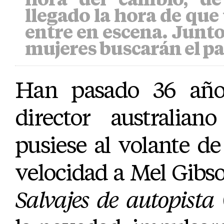
llegado la hora de qu
entre en escena. Junto
mujeres buscarán el pa
Han pasado 36 año
director australian
pusiese al volante d
velocidad a Mel Gibs
Salvajes de autopista
(