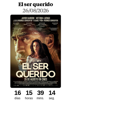
El ser querido
26/08/2026
1
6
1
5
3
9
1
3
días
horas
mins.
seg.