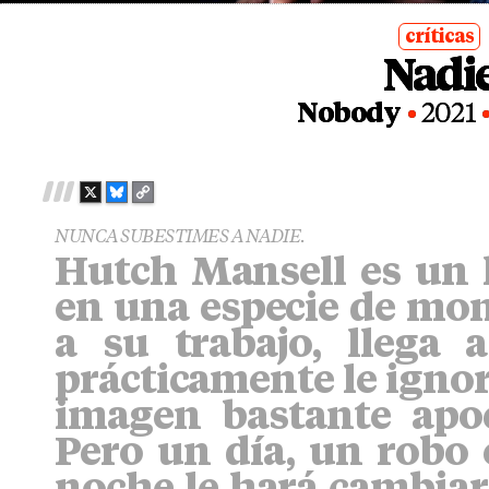
críticas
Nadi
posted
in
Nobody
2021
X
B
C
L
O
NUNCA SUBESTIMES A NADIE.
U
P
Hutch Mansell es un
E
Y
S
L
en una especie de mon
K
I
Y
N
a su trabajo, llega 
K
prácticamente le ignor
imagen bastante apo
Pero un día, un robo 
noche le hará cambiar,