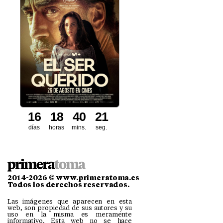
1
6
1
8
4
0
1
9
2
0
días
horas
mins.
seg.
2014-2026 © www.primeratoma.es
Todos los derechos reservados.
Las imágenes que aparecen en esta
web, son propiedad de sus autores y su
uso en la misma es meramente
informativo. Esta web no se hace