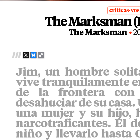
críticas-vo
The Marksman (E
posted
in
The Marksman
2
X
B
C
L
O
Jim, un hombre solit
U
P
E
Y
vive tranquilamente e
S
L
K
I
de la frontera con
Y
N
desahuciar de su casa. 
K
una mujer y su hijo,
narcotraficantes. Él d
niño y llevarlo hasta 