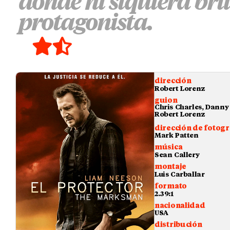
donde ni siquiera bril
protagonista.
dirección
Robert Lorenz
guion
Chris Charles, Danny 
Robert Lorenz
dirección de fotogr
Mark Patten
música
Sean Callery
montaje
Luis Carballar
formato
2.39:1
nacionalidad
USA
distribución