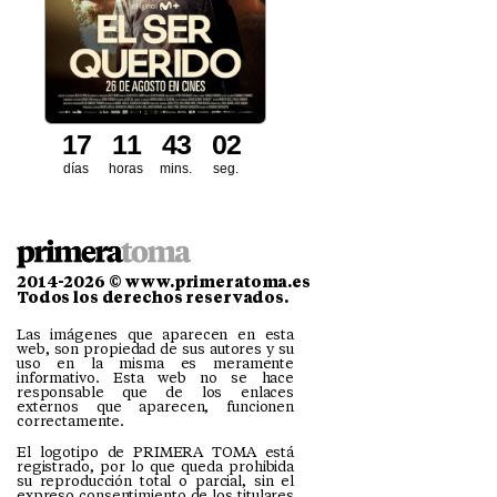
1
7
1
1
4
3
0
0
1
días
horas
mins.
seg.
2014-2026 © www.primeratoma.es
Todos los derechos reservados.
Las imágenes que aparecen en esta
web, son propiedad de sus autores y su
uso en la misma es meramente
informativo. Esta web no se hace
responsable que de los enlaces
externos que aparecen, funcionen
correctamente.
El logotipo de PRIMERA TOMA está
registrado, por lo que queda prohibida
su reproducción total o parcial, sin el
expreso consentimiento de los titulares