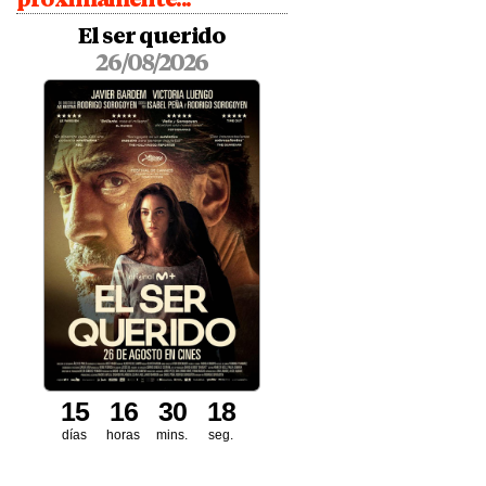
El ser querido
26/08/2026
1
5
1
6
3
0
1
6
7
días
horas
mins.
seg.