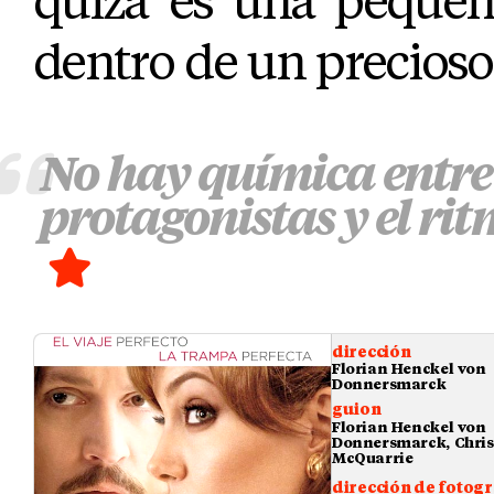
quizá es una peque
dentro de un precioso 
No hay química entre
protagonistas y el rit
dirección
Florian Henckel von
Donnersmarck
guion
Florian Henckel von
Donnersmarck, Chris
McQuarrie
dirección de fotogr