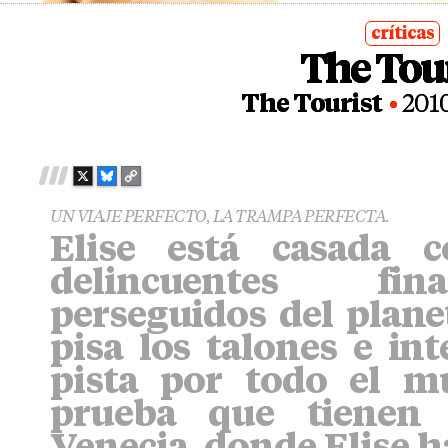
críticas
The Tou
posted
in
The Tourist
201
X
B
C
L
O
UN VIAJE PERFECTO, LA TRAMPA PERFECTA.
U
P
Elise está casada 
E
Y
S
L
delincuentes fi
K
I
Y
N
perseguidos del planet
K
pisa los talones e int
pista por todo el m
prueba que tienen 
Venecia, donde Elise h