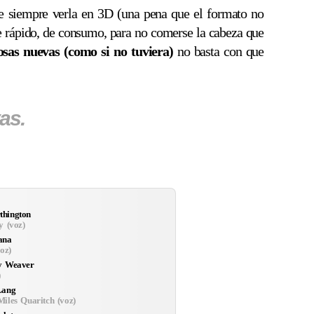
 siempre verla en 3D (una pena que el formato no
e rápido, de consumo, para no comerse la cabeza que
osas nuevas (como si no tuviera)
no basta con que
as.
hington
y (voz)
ana
voz)
y Weaver
)
Lang
iles Quaritch (voz)