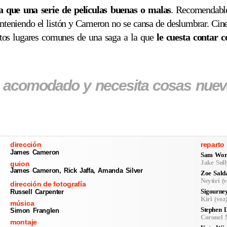
a que una serie de películas buenas o malas
. Recomendable
teniendo el listón y Cameron no se cansa de deslumbrar. Cin
rtos lugares comunes de una saga a la que
le cuesta contar c
a acomodado y necesita cosas nuev
dirección
reparto
James Cameron
Sam Wort
Jake Sull
guion
James Cameron, Rick Jaffa, Amanda Silver
Zoe Sald
Neytiri (
dirección de fotografía
Sigourne
Russell Carpenter
Kiri (voz
música
Stephen 
Simon Franglen
Coronel M
montaje