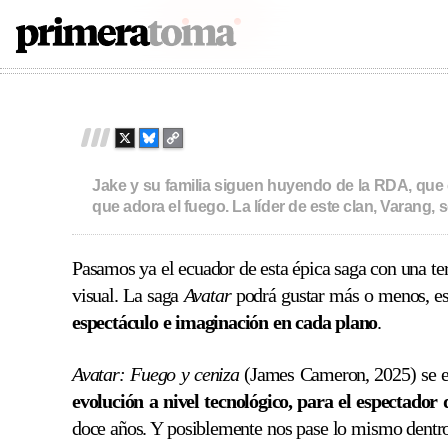
in
Avatar: Fire and Ash
2025
197
PRIMERATOMA | CRÍTI
Skip
to
content
X
B
C
L
O
U
P
Jake y su familia siguen huyendo de la RDA, que
E
Y
que adora el fuego. La líder de este clan, Varang, 
S
L
K
I
Y
N
Pasamos ya el ecuador de esta épica saga con una ter
K
visual. La saga
Avatar
podrá gustar más o menos, est
espectáculo e imaginación en cada plano
.
Avatar: Fuego y ceniza
(James Cameron, 2025) se est
evolución a nivel tecnológico, para el espectador d
doce años. Y posiblemente nos pase lo mismo dentro 