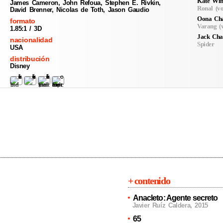
Kate Win
James Cameron, John Refoua, Stephen E. Rivkin,
Ronal (vo
David Brenner, Nicolas de Toth, Jason Gaudio
Oona Cha
formato
Varang (
1.85:1 / 3D
Jack Ch
nacionalidad
Spider
USA
distribución
Disney
+ contenido
Anacleto: Agente secreto
Javier Ruíz Caldera
,
2015
65