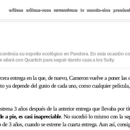
CAS, REPORTAJES, FESTIV
críticas
críticas-vose
tv
mundo-cine
premios/
RETROCRÍTICAS
 continúa su expolio ecológico en Pandora. En esta ocasión c
se aliará con Quaritch para seguir dando caza a los Sully.
cera entrega en la que, de nuevo, Cameron vuelve a poner las 
o ya depende del gusto de cada uno, como cualquier película,
rena 3 años después de la anterior entrega que llevaba por tí
e a pie, es casi inapreciable
. No sucedió lo mismo con la seg
de 3 años, cuando se estrene la cuarta entrega. Aun así, consi