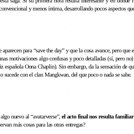
ta saga. Si su primera hora resulta interesante y en donde
ás convencional y menos íntima, desarrollando pocos aspectos q
e aparecen para “save the day” y que la cosa avance, pero que 
unas motivaciones algo confusas y poco detalladas (sí, pero no)
riz española Oona Chaplin). Sin embargo, da la sensación de q
o sucede con el clan Mangkwan, del que poco o nada se sabe.
 algo nuevo al “avatarverse”,
el acto final nos resulta familiar
servan más cosas para las otras entregas?