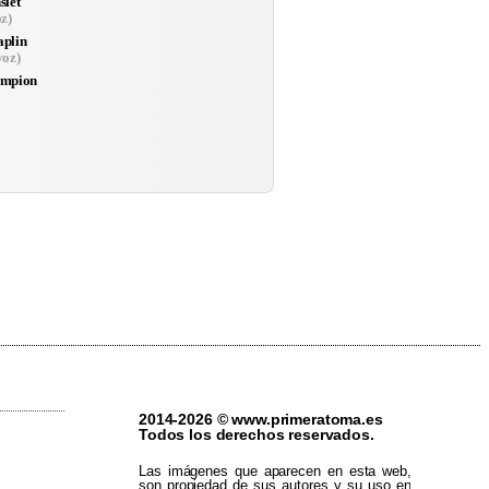
slet
z)
plin
voz)
ampion
2014-2026 © www.primeratoma.es
Todos los derechos reservados.
Las imágenes que aparecen en esta web,
son propiedad de sus autores y su uso en