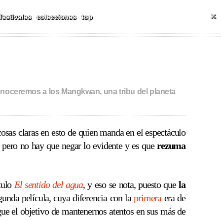
ALES Y MÁS
T
festivales
colecciones
top
onoceremos a los Mangkwan, una tribu del planeta
cosas claras en esto de quien manda en el espectáculo
 pero no hay que negar lo evidente y es que
rezuma
tulo
El sentido del agua
, y eso se nota, puesto que
la
unda película, cuya diferencia con la
primera
era de
gue el objetivo de mantenernos atentos en sus más de