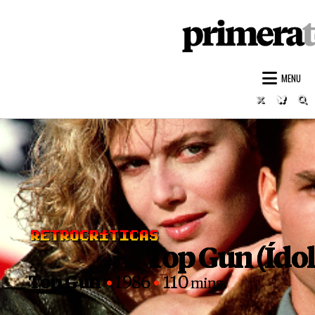
PRIMERA
REPORTA
Skip
to
MENU
content
Twitter
Bluesk
S
RETROCRÍTICAS
Top Gun (Ídolo
posted
in
Top Gun
1986
110