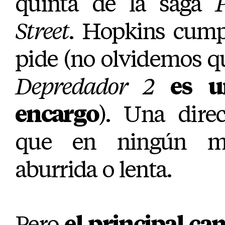
quinta de la saga
Street
. Hopkins cump
pide (no olvidemos q
Depredador 2
es u
encargo
). Una dire
que en ningún mo
aburrida o lenta.
Pero
el principal c