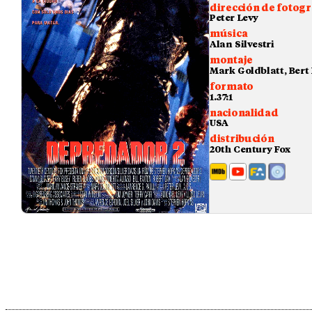
dirección de fotogr
Peter Levy
música
Alan Silvestri
montaje
Mark Goldblatt, Bert 
formato
1.37:1
nacionalidad
USA
distribución
20th Century Fox