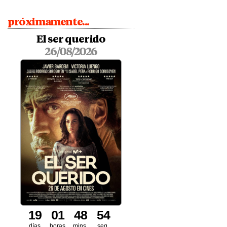
próximamente...
El ser querido
26/08/2026
1
9
0
1
4
8
5
3
días
horas
mins.
seg.