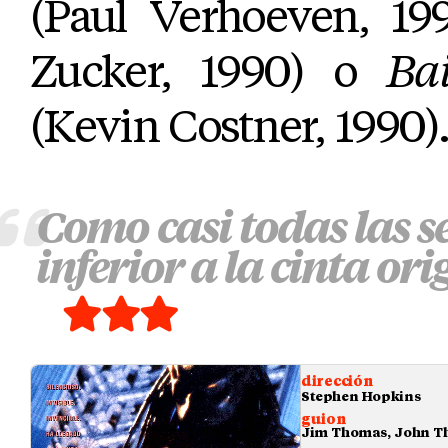
(Paul Verhoeven, 19
Zucker, 1990) o
Ba
(Kevin Costner, 1990).
Como casi todas las se
inferior a la cinta ori
dirección
Stephen Hopkins
guion
Jim Thomas, John 