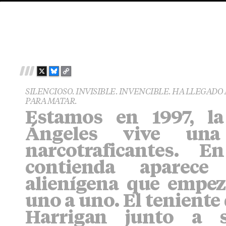
X
B
C
L
O
SILENCIOSO. INVISIBLE. INVENCIBLE. HA LLEGADO 
U
P
PARA MATAR.
E
Y
Estamos en 1997, l
S
L
K
I
Ángeles vive una
Y
N
K
narcotraficantes. 
contienda aparece
alienígena que empeza
uno a uno. El teniente 
Harrigan junto a 