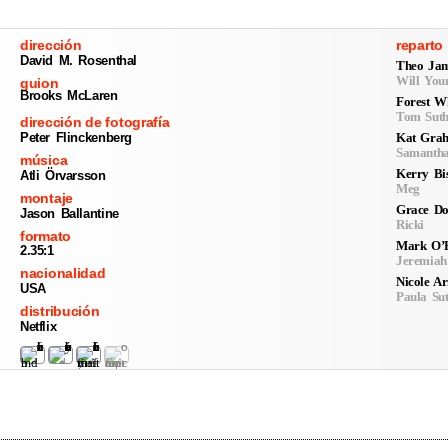
dirección
reparto
David M. Rosenthal
Theo Ja
Will You
guion
Brooks McLaren
Forest W
Tom Suth
dirección de fotografía
Kat Gra
Peter Flinckenberg
Samantha
música
Kerry Bi
Atli Örvarsson
Meg
montaje
Grace Do
Jason Ballantine
Ricki
formato
Mark O’
2.35:1
Jeremiah
nacionalidad
Nicole Ar
USA
Paula Su
distribución
Netflix