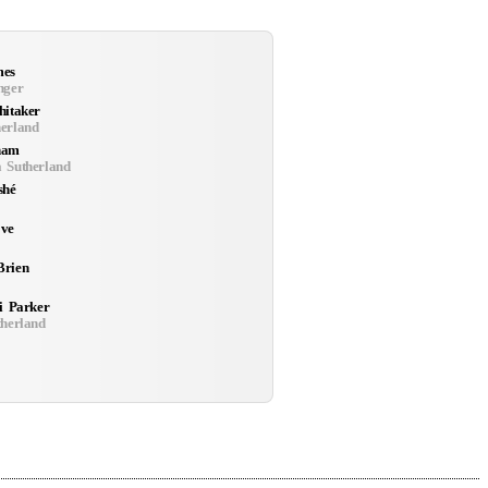
mes
nger
hitaker
erland
ham
 Sutherland
shé
ve
Brien
i Parker
therland