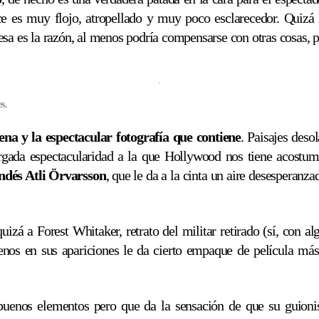
 es muy flojo, atropellado y muy poco esclarecedor. Quizá la
esa es la razón, al menos podría compensarse con otras cosas, p
s.
ena y la espectacular fotografía que contiene
. Paisajes deso
argada espectacularidad a la que Hollywood nos tiene acostum
ndés Atli Örvarsson
, que le da a la cinta un aire desesperanza
uizá a Forest Whitaker, retrato del militar retirado (sí, con a
 menos en sus apariciones le da cierto empaque de película m
buenos elementos pero que da la sensación de que su guio