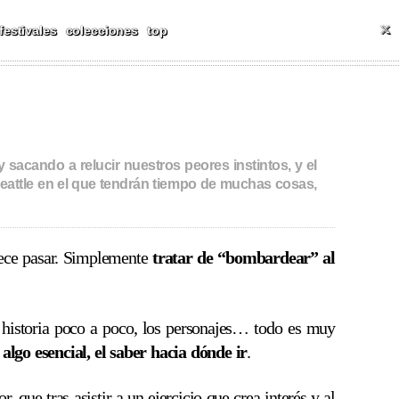
T
festivales
colecciones
top
 sacando a relucir nuestros peores instintos, y el
 Seattle en el que tendrán tiempo de muchas cosas,
arece pasar. Simplemente
tratar de “bombardear” al
a historia poco a poco, los personajes… todo es muy
algo esencial, el saber hacia dónde ir
.
, que tras asistir a un ejercicio que crea interés y al