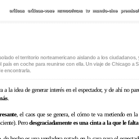
críticas
críticas-vose
tv
mundo-cine
premios/
RETROCRÍTICAS
olado el territorio norteamericano aislando a los ciudadanos, y
l país en coche para reunirse con ella. Un viaje de Chicago a
e encontrarla.
 a la idea de generar interés en el espectador, y de ahí no p
 más
.
resante
, el caos que se genera, el cómo te va metiendo en l
sciente). Pero
desgraciadamente es una cinta a la que le falta 
o
, de hecho es una verdadera patada en la cara para el espectador