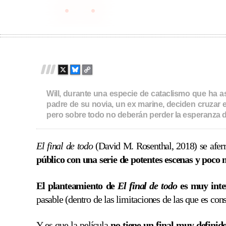
in
How It Ends
2018
113
Skip
to
content
X
B
C
L
O
U
P
Will, durante una especie de cataclismo que ha as
E
Y
padre de su novia, un ex marine, deciden cruzar e
S
L
pero sobre todo no deberán perder la esperanza d
K
I
Y
N
K
El final de todo
(David M. Rosenthal, 2018) se aferra
público con una serie de potentes escenas y poco
El planteamiento de
El final de todo
es muy inte
pasable (dentro de las limitaciones de las que es con
Y es que la película
no tiene un final muy definid