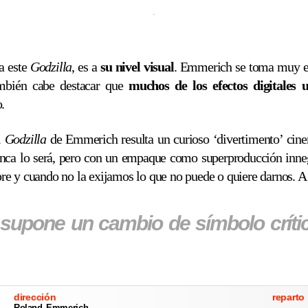
a este
Godzilla
, es a
su nivel visual
. Emmerich se toma muy en 
ambién cabe destacar que
muchos de los efectos digitales 
.
l
Godzilla
de Emmerich resulta un curioso ‘divertimento’ cin
nunca lo será, pero con un empaque como superproducción innega
 y cuando no la exijamos lo que no puede o quiere darnos. A pes
 supone un cambio de símbolo críti
dirección
reparto
Roland Emmerich