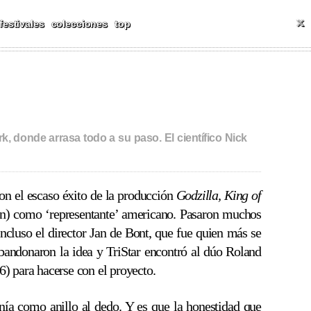
T
festivales
colecciones
top
, donde arrasa todo a su paso. El científico Nick
on el escaso éxito de la producción
Godzilla, King of
ión) como ‘representante’ americano. Pasaron muchos
ncluso el director Jan de Bont, que fue quien más se
 abandonaron la idea y TriStar encontró al dúo Roland
) para hacerse con el proyecto.
nía como anillo al dedo. Y es que la honestidad que