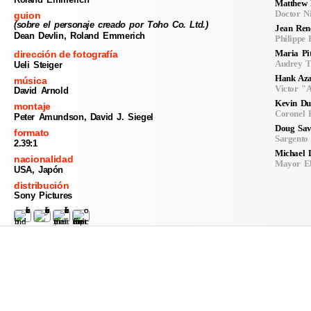
Matthew 
Doctor N
guion
(sobre el personaje creado por Toho Co. Ltd.)
Jean Ren
Dean Devlin, Roland Emmerich
Philippe
Maria Pit
dirección de fotografía
Audrey 
Ueli Steiger
Hank Aza
música
Victor "A
David Arnold
Kevin Du
montaje
Coronel 
Peter Amundson, David J. Siegel
Doug Sav
formato
Sargento
2.39:1
Michael 
nacionalidad
Mayor E
USA, Japón
distribución
Sony Pictures