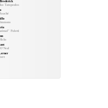
Broderick
iko Tatopoulos
o
 Roaché
illo
Timmons
ria
nimal" Palotti
nn
Hicks
ant
 O'Neal
Lerner
bert