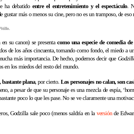
se ha debatido
entre el entretenimiento y el espectáculo
. 
de gustar más o menos su cine, pero no es un tramposo, de eso
tillo.
a en su canon) se presenta
como una especie de comedia de 
dos de los años cincuenta, tomando como fondo, el miedo a una
a mucha más importancia. De hecho, podemos decir que
Godzill
 en los miedos del resto del mundo.
a, bastante plana
, por cierto.
Los personajes no calan, son cas
no, a pesar de que su personaje es una mezcla de espía, ‘homb
bastante poco lo que les pase. No se ve claramente una motivaci
ros, Godzilla sale poco (menos saldría en la
versión
de Edward