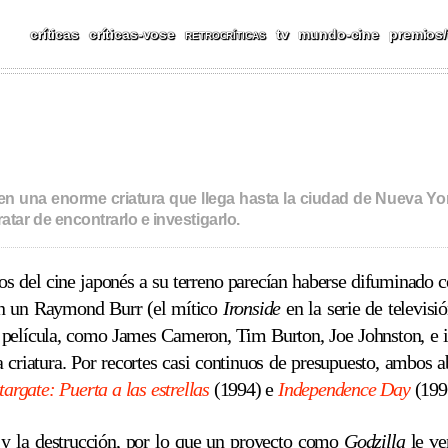
críticas
críticas-vose
tv
mundo-cine
premios/
RETROCRÍTICAS
n una enorme criatura que llega hasta la ciudad de Nueva York
ar de encontrarlo e investigarlo.
os del cine japonés a su terreno parecían haberse difuminado c
on un Raymond Burr (el mítico
Ironside
en la serie de televis
va película, como James Cameron, Tim Burton, Joe Johnston, e i
a criatura. Por recortes casi continuos de presupuesto, ambos
targate: Puerta a las estrellas
(1994) e
Independence Day
(1996
 y la destrucción, por lo que un proyecto como
Godzilla
le ve