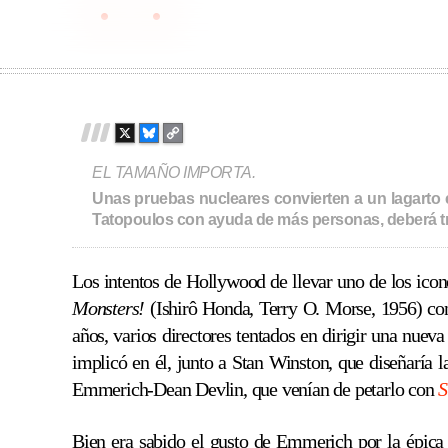
Godzilla
1998
139
Skip
to
content
X
B
C
L
O
EL TAMAÑO IMPORTA.
U
P
E
Y
Unas pruebas nucleares convierten a un lagarto e
S
L
Tatopoulos con ayuda de más personas, deberá trat
K
I
Y
N
K
Los intentos de Hollywood de llevar uno de los icon
Monsters!
(Ishirô Honda, Terry O. Morse, 1956) c
años, varios directores tentados en dirigir una nue
implicó en él, junto a Stan Winston, que diseñaría l
Emmerich-Dean Devlin, que venían de petarlo con
S
Bien era sabido el gusto de Emmerich por la épica