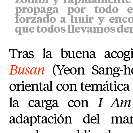
propaga por todo e
forzado a huir y enco
que todos llevamos de
Tras la buena aco
Busan
(Yeon Sang-ho
oriental con temática
la carga con
I Am
adaptación del m