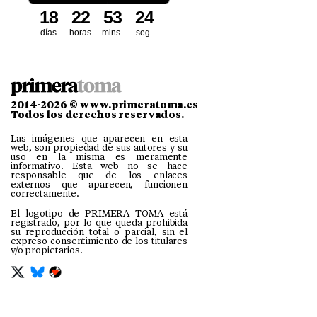
1
8
2
2
5
3
2
2
3
días
horas
mins.
seg.
2014-2026 © www.primeratoma.es
Todos los derechos reservados.
Las imágenes que aparecen en esta
web, son propiedad de sus autores y su
uso en la misma es meramente
informativo. Esta web no se hace
responsable que de los enlaces
externos que aparecen, funcionen
correctamente.
El logotipo de PRIMERA TOMA está
registrado, por lo que queda prohibida
su reproducción total o parcial, sin el
expreso consentimiento de los titulares
y/o propietarios.