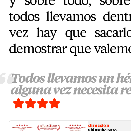
y sobre todo, sobr
todos llevamos dent
vez hay que sacarl
demostrar que valemo
Todos llevamos un hé
alguna vez necesita re
dirección
Shinsuke Sato