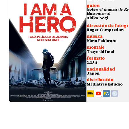
guion
(sobre el manga de K
Hazanagwa)
Akiko Nogi
dirección de fotogr
Roger Campredon
música
Nima Fakhrara
montaje
Tsuyoshi Imai
formato
2.35:1
nacionalidad
Japón
distribución
Mediatres Estudio