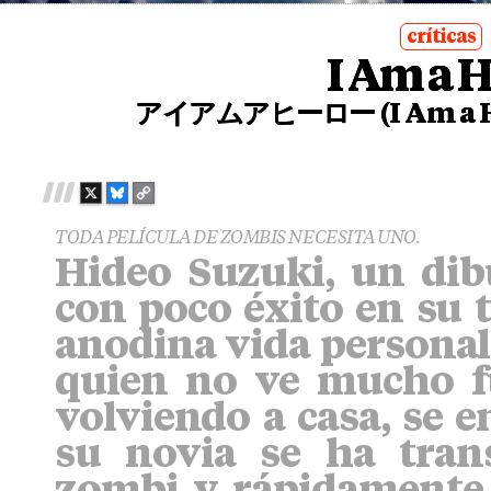
críticas
I Am a 
posted
in
アイアムアヒーロー (I Am a H
X
B
C
L
O
TODA PELÍCULA DE ZOMBIS NECESITA UNO.
U
P
Hideo Suzuki, un di
E
Y
S
L
con poco éxito en su 
K
I
Y
N
anodina vida personal 
K
quien no ve mucho fu
volviendo a casa, se 
su novia se ha tra
zombi y rápidamente