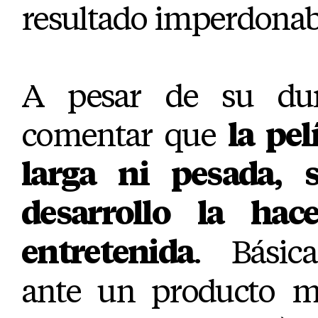
resultado imperdonab
A pesar de su du
comentar que
la pel
larga ni pesada,
desarrollo la ha
entretenida
. Básic
ante un producto m