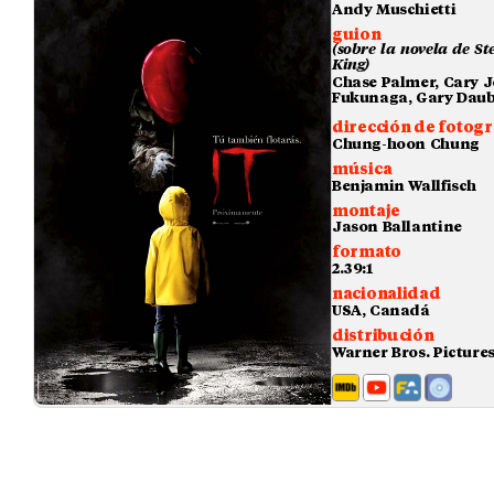
Andy Muschietti
guion
(sobre la novela de S
King)
Chase Palmer, Cary J
Fukunaga, Gary Dau
dirección de fotogr
Chung-hoon Chung
música
Benjamin Wallfisch
montaje
Jason Ballantine
formato
2.39:1
nacionalidad
USA, Canadá
distribución
Warner Bros. Picture