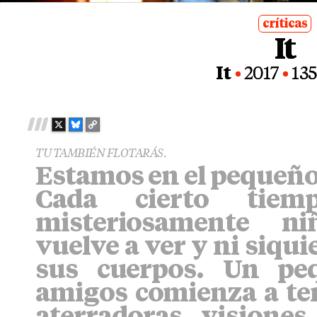
críticas
It
posted
in
It
2017
135
X
B
C
L
O
TU TAMBIÉN FLOTARÁS.
U
P
Estamos en el pequeño
E
Y
S
L
Cada cierto tiemp
K
I
Y
N
misteriosamente ni
K
vuelve a ver y ni siqu
sus cuerpos. Un pe
amigos comienza a ten
aterradoras visione