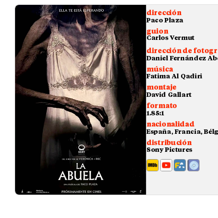
dirección
Paco Plaza
guion
Carlos Vermut
dirección de fotogr
Daniel Fernández Ab
música
Fatima Al Qadiri
montaje
David Gallart
formato
1.85:1
nacionalidad
España, Francia, Bél
distribución
Sony Pictures