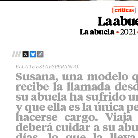
críticas
La abu
posted
in
La abuela
2021
X
B
C
L
O
ELLA TE ESTÁ ESPERANDO.
U
P
Susana, una modelo qu
E
Y
S
L
recibe la llamada des
K
I
Y
N
su abuela ha sufrido u
K
y que ella es la única 
hacerse cargo. Viaj
deberá cuidar a su ab
días, lo que la llev