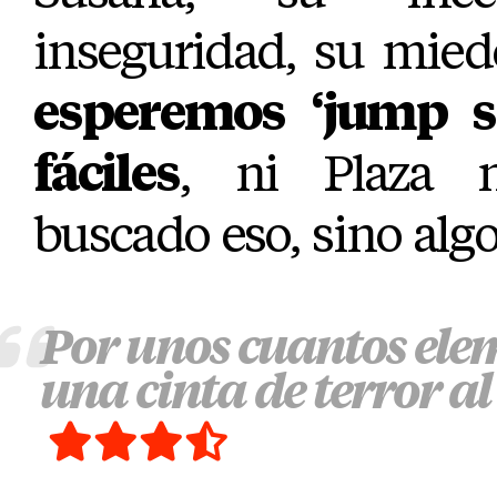
inseguridad, su mie
esperemos ‘jump sc
fáciles
, ni Plaza 
buscado eso, sino alg
Por unos cuantos ele
una cinta de terror al