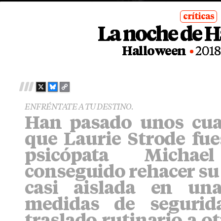
críticas
La noche de 
posted
in
Halloween
2018
X
B
C
L
O
ENFRÉNTATE A TU DESTINO.
U
P
Han pasado unos cua
E
Y
S
L
que Laurie Strode fue
K
I
Y
N
psicópata Micha
K
conseguido rehacer su 
casi aislada en un
medidas de segurid
traslado rutinario a o