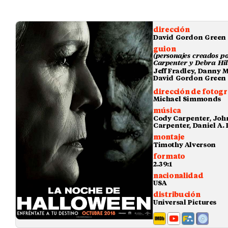
dirección
David Gordon Green
guion
(personajes creados p
Carpenter y Debra Hil
Jeff Fradley, Danny 
David Gordon Green
dirección de fotogr
Michael Simmonds
música
Cody Carpenter, Joh
Carpenter, Daniel A. 
montaje
Timothy Alverson
formato
2.39:1
nacionalidad
USA
distribución
Universal Pictures