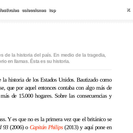
ALES Y MÁS
T
festivales
colecciones
top
s de la historia del país. En medio de la tragedia,
io en llamas. Ésta es su historia.
e la historia de los Estados Unidos. Bautizado como
ise, que por aquel entonces contaba con algo más de
on más de 15.000 hogares. Sobre las consecuencias y
ss. Y es que no es la primera vez que el británico se
d 93
(2006) o
Capitán Philips
(2013) y aquí pone en