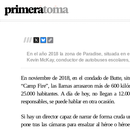
in
The Lost Bus
2025
129
PRIMERATOMA | CRÍTI
Skip
to
content
X
B
C
L
O
U
P
En el año 2018 la zona de Paradise, situada en el 
E
Y
Kevin McKay, conductor de autobuses escolares, tuv
S
L
K
I
Y
N
En noviembre de 2018, en el condado de Butte, situ
K
“Camp Fire”, las llamas arrasaron más de 600 kilóm
25.000 habitantes. A día de hoy, no llegan a 12.00
responsables, se puede hablar en otra ocasión.
Si hay un director capaz de narrar de forma cruda un
pone tras las cámaras para ensalzar al héroe o héroe