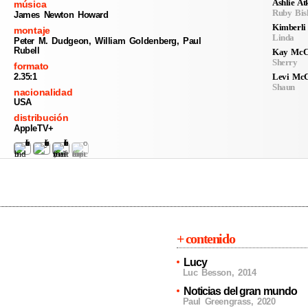
Ashlie At
música
Ruby Bis
James Newton Howard
Kimberli
montaje
Linda
Peter M. Dudgeon, William Goldenberg, Paul
Rubell
Kay McC
Sherry
formato
2.35:1
Levi Mc
Shaun
nacionalidad
USA
distribución
AppleTV+
+ contenido
Lucy
Luc Besson
,
2014
Noticias del gran mundo
Paul Greengrass
,
2020