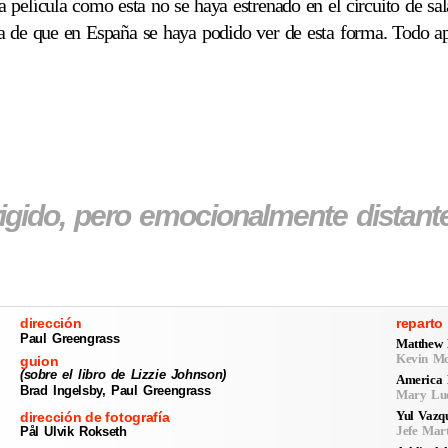
 película como esta no se haya estrenado en el circuito de sal
a de que en España se haya podido ver de esta forma. Todo apu
igido, pero emocionalmente distante
dirección
reparto
Paul Greengrass
Matthew
Kevin M
guion
(sobre el libro de Lizzie Johnson)
America 
Brad Ingelsby, Paul Greengrass
Mary Lu
Yul Vazq
dirección de fotografía
Jefe Mart
Pål Ulvik Rokseth