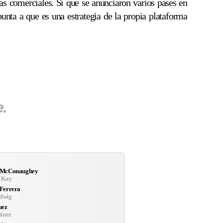
as comerciales. Sí que se anunciaron varios pases en
nta a que es una estrategia de la propia plataforma
.
 McConaughey
cKay
Ferrera
dwig
uez
ínez