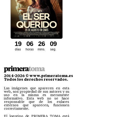
1
9
0
6
2
6
0
7
8
días
horas
mins.
seg.
2014-2026 © www.primeratoma.es
Todos los derechos reservados.
Las imágenes que aparecen en esta
web, son propiedad de sus autores y su
uso en la misma es meramente
informativo. Esta web no se hace
responsable que de los enlaces
externos que aparecen, funcionen
correctamente.
El logotipo de PRIMERA TOMA está