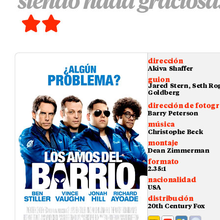
siendo nada graciosa
dirección
Akiva Shaffer
guion
Jared Stern, Seth Ro
Goldberg
dirección de fotogr
Barry Peterson
música
Christophe Beck
montaje
Dean Zimmerman
formato
2.35:1
nacionalidad
USA
distribución
20th Century Fox