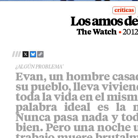
críticas
Los amos de
posted
in
The Watch
2012
X
B
C
L
O
¿ALGÚN PROBLEMA'
U
P
Evan, un hombre casad
E
Y
S
L
su pueblo, lleva vivie
K
I
Y
N
toda la vida en el mism
K
palabra ideal es la m
Nunca pasa nada y tod
bien. Pero una noche u
trabajo muere brutalm