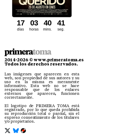
1
7
0
3
4
0
3
9
4
0
días
horas
mins.
seg.
2014-2026 © www.primeratoma.es
Todos los derechos reservados.
Las imágenes que aparecen en esta
web, son propiedad de sus autores y su
uso en la misma es meramente
informativo. Esta web no se hace
responsable que de los enlaces
externos que aparecen, funcionen
correctamente.
El logotipo de PRIMERA TOMA está
registrado, por lo que queda prohibida
su reproducción total o parcial, sin el
expreso consentimiento de los titulares
y/o propietarios.