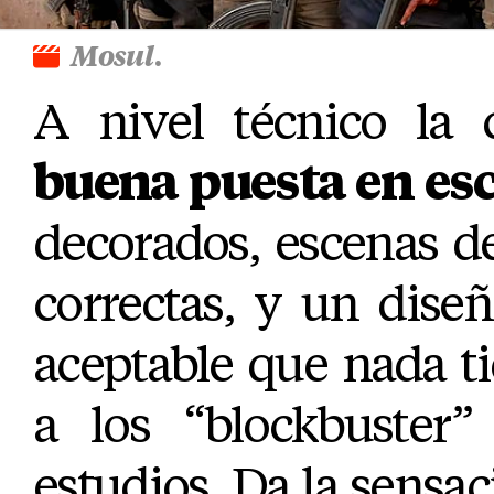
Mosul
.
A nivel técnico la
buena puesta en es
decorados, escenas d
correctas, y un dise
aceptable que nada t
a los “blockbuster”
estudios. Da la sensac