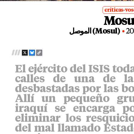
críticas-vo
Mosu
posted
in
الموصل (Mosul)
2
X
B
C
L
O
El ejército del ISIS tod
U
P
E
Y
calles de una de l
S
L
K
I
desbastadas por las bo
Y
N
Allí un pequeño gr
K
iraquí se encarga p
eliminar los resquici
del mal llamado Estad