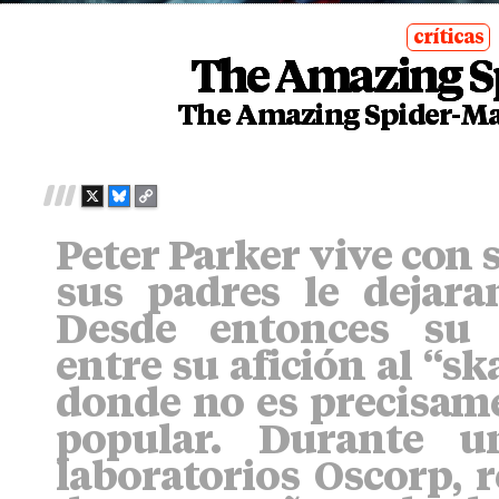
críticas
The Amazing S
posted
in
The Amazing Spider-M
X
B
C
L
O
Peter Parker vive con 
U
P
E
Y
sus padres le dejara
S
L
K
I
Desde entonces su 
Y
N
entre su afición al “sk
K
donde no es precisame
popular. Durante u
laboratorios Oscorp, r