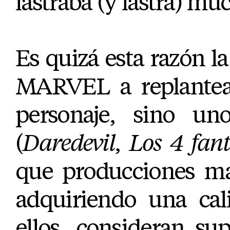
lastraba (y lastra) mu
Es quizá esta razón la
MARVEL a replantear
personaje, sino un
(
Daredevil
,
Los 4 fant
que producciones má
adquiriendo una cal
ellos, consideran sup