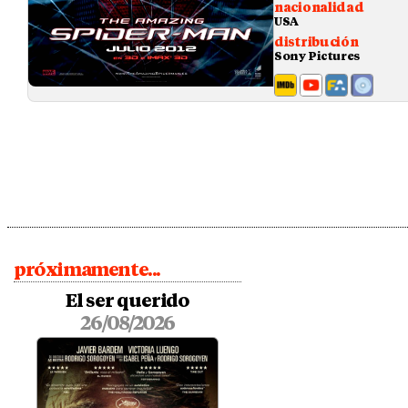
nacionalidad
USA
distribución
Sony Pictures
próximamente...
El ser querido
26/08/2026