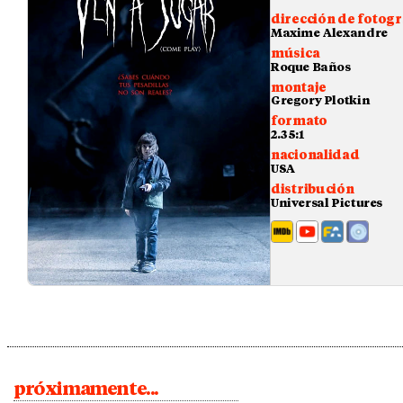
dirección de fotogr
Maxime Alexandre
música
Roque Baños
montaje
Gregory Plotkin
formato
2.35:1
nacionalidad
USA
distribución
Universal Pictures
próximamente...