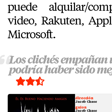
puede alquilar/co
video, Rakuten, App
Microsoft.
Los clichés empañan 
podría haber sido mej
dirección
Jacob Chase
guion
Jacob Chase