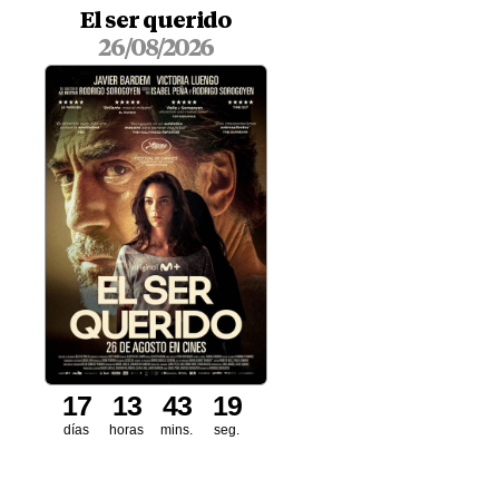
El ser querido
26/08/2026
1
7
1
3
4
3
1
7
8
días
horas
mins.
seg.