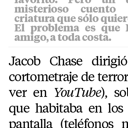
misterioso cuento
criatura que sólo quie
El problema es que 
amigo, a toda costa.
Jacob Chase dirigi
cortometraje de terro
ver en
YouTube
), s
que habitaba en los 
pantalla (teléfonos m