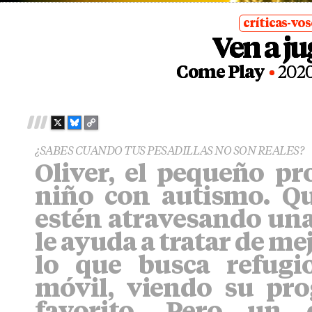
críticas-vo
Ven a ju
posted
in
Come Play
202
X
B
C
L
O
¿SABES CUANDO TUS PESADILLAS NO SON REALES?
U
P
Oliver, el pequeño pr
E
Y
S
L
niño con autismo. Q
K
I
Y
N
estén atravesando una
K
le ayuda a tratar de mej
lo que busca refugi
móvil, viendo su pr
favorito. Pero un 