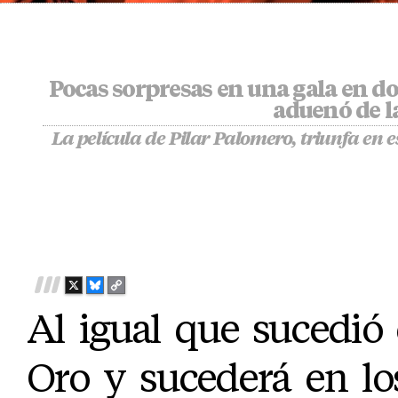
Pocas sorpresas en una gala en do
aduenó de l
La película de Pilar Palomero, triunfa en e
X
B
C
L
O
Al igual que sucedió
U
P
E
Y
S
L
Oro y sucederá en los
K
I
Y
N