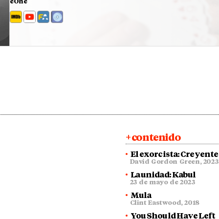
eOne
+ contenido
El exorcista: Creyente
David Gordon Green
,
2023
La unidad: Kabul
23 de mayo de 2023
Mula
Clint Eastwood
,
2018
You Should Have Left