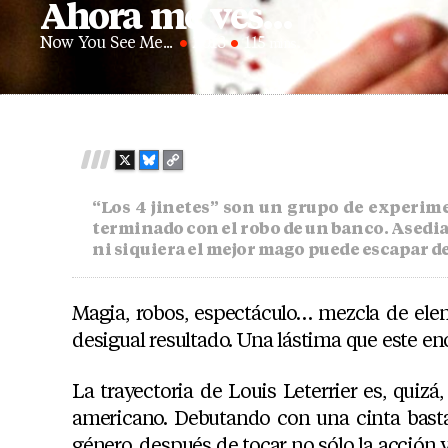
Ahora me ves…
posted
in
Now You See Me...
2013
115
X
B
C
L
O
U
P
“Los 4 jinetes” son un grupo de experi
E
Y
terminado con el robo de un banco. Asediad
S
L
ni siquiera el mejor mago puede escapar de 
K
I
Y
N
K
Magia, robos, espectáculo… mezcla de el
desigual resultado. Una lástima que este e
La trayectoria de Louis Leterrier es, quizá
americano. Debutando con una cinta bas
género, después de tocar no sólo la acción 