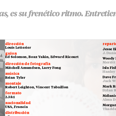
, es su frenético ritmo. Entretie
dirección
repart
Louis Letterier
Jesse E
J. Dani
guion
Ed Solomon, Boaz Yakin, Edward Ricourt
Woody 
Merrit
dirección de fotografía
Isla Fis
Mitchell Amundsen, Larry Fong
Hanley
música
Dave F
Brian Tyler
Jack W
montaje
Mark R
Robert Leighton, Vincent Tabaillon
Dylan 
formato
Mélani
2.35:1
Alma D
nacionalidad
Morgan
USA, Francia
Thadde
distribución