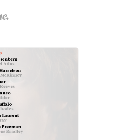
ne.
o
isenberg
el Atlas
Harrelson
t McKinney
her
 Reeves
ranco
ilder
uffalo
Rhodes
e Laurent
ray
 Freeman
us Bradley