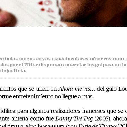
mentados magos cuyos espectaculares números nunca 
os por el FBI se disponen a mezclar los golpes con la 
la justicia.
ementos que se unen en
Ahora me ves…
del galo Lou
norme entretenimiento no llegue a más.
, idílica para algunos realizadores franceses que se 
tante amena como fue
Danny The Dog
(2005), ahora
y el drama, sino la aventura (con
Furia de Titanes
(201