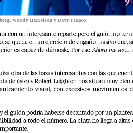
enberg, Woody Harrelson y Dave Franco.
ta con un interesante reparto pero el guión no termi
, se queda en un ejercicio de engaño masivo que, sí 
erier es capaz de dárnoslo. Por eso
Ahora me ves…
n
uizá otra de las bazas interesantes con las que cuent
iota de éste) y Robert Leighton nos sitúan muy bien e
nteamiento visual, con excesivos movimientos d
 el guión podría haberse decantado por un planteami
dibilidad a todo el número. La cinta no llega a altas 
 importante.