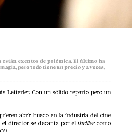
están exentos de polémica. El último ha
magia, pero todo tiene un precio y a veces,
is Letterier. Con un sólido reparto pero un
quieren abrir hueco en la industria del cine
 el director se decanta por el
thriller
como
0)).