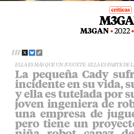
críticas
M3GA
posted
in
M3GAN
2022
X
B
C
L
O
ELLA ES MÁS QUE UN JUGUETE. ELLA ES PARTE DE L
U
P
La pequeña Cady suf
E
Y
S
L
incidente en su vida, s
K
I
Y
N
y ella es tutelada por 
K
joven ingeniera de rob
una empresa de juguet
pero tiene un proyec
niña robot capaz d