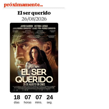
próximamente...
El ser querido
26/08/2026
1
8
0
7
0
7
2
2
3
días
horas
mins.
seg.