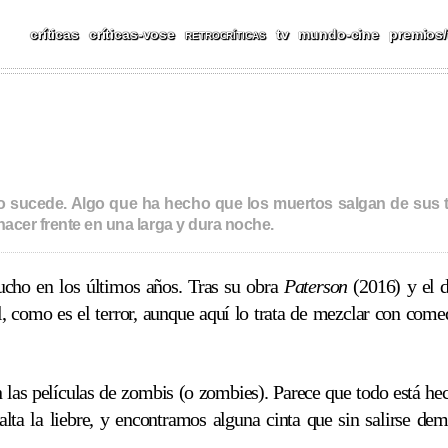
CAS, REPORTAJES, FESTIV
críticas
críticas-vose
tv
mundo-cine
premios/
RETROCRÍTICAS
año sucede. Algo que ha hecho que los muertos salgan de sus 
 hacer frente en una larga y dura noche.
cho en los últimos años. Tras su obra
Paterson
(2016) y el 
, como es el terror, aunque aquí lo trata de mezclar con comed
las películas de zombis (o zombies). Parece que todo está hec
lta la liebre, y encontramos alguna cinta que sin salirse de