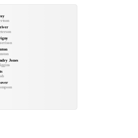
ray
ertson
river
eterson
vigny
rrison
inton
nston
ndry Jones
ggins
ts
ob
over
ompson