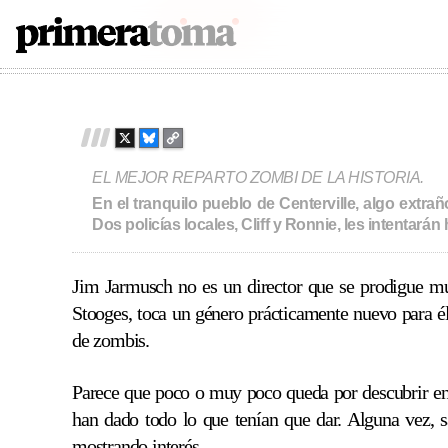
in
The Dead Don't Die
2019
104
PRIMERATOMA | CRÍTI
Skip
to
content
X
B
C
L
O
EL MEJOR REPARTO ZOMBI DE LA HISTORIA.
U
P
E
Y
En el tranquilo pueblo de Centerville, algo extr
S
L
Dos policías locales, Cliff y Ronnie, les intentarán
K
I
Y
N
K
Jim Jarmusch no es un director que se prodigue mu
Stooges, toca un género prácticamente nuevo para él
de zombis.
Parece que poco o muy poco queda por descubrir en 
han dado todo lo que tenían que dar. Alguna vez, sa
mostrando interés.