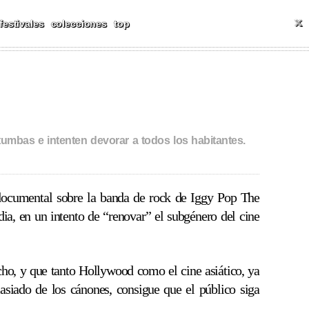
ALES Y MÁS
T
festivales
colecciones
top
tumbas e intenten devorar a todos los habitantes.
documental sobre la banda de rock de Iggy Pop The
ia, en un intento de “renovar” el subgénero del cine
ho, y que tanto Hollywood como el cine asiático, ya
masiado de los cánones, consigue que el público siga