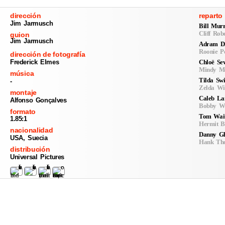
dirección
reparto
Jim Jarmusch
Bill Mur
Cliff Rob
guion
Jim Jarmusch
Adram D
Roonie P
dirección de fotografía
Chloë Se
Frederick Elmes
Mindy Mo
música
Tilda Sw
-
Zelda Wi
montaje
Caleb La
Alfonso Gonçalves
Bobby Wi
formato
Tom Wai
1.85:1
Hermit B
nacionalidad
Danny Gl
USA, Suecia
Hank Th
distribución
Universal Pictures