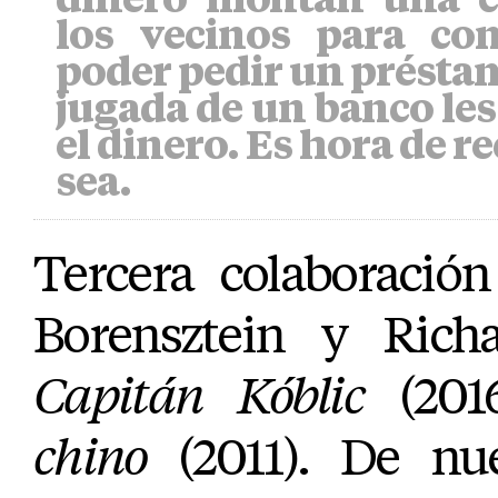
los vecinos para co
poder pedir un présta
jugada de un banco les
el dinero. Es hora de r
sea.
Tercera colaboración
Borensztein y Richa
Capitán Kóblic
(201
chino
(2011). De nu