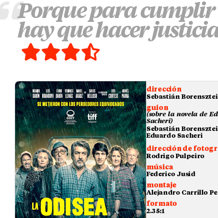
Porque para cumplir 
hay que hacer justicia
dirección
Sebastián Borenszte
guion
(sobre la novela de E
Sacheri)
Sebastián Borensztei
Eduardo Sacheri
dirección de fotogr
Rodrigo Pulpeiro
música
Federico Jusid
montaje
Alejandro Carrillo P
formato
2.35:1