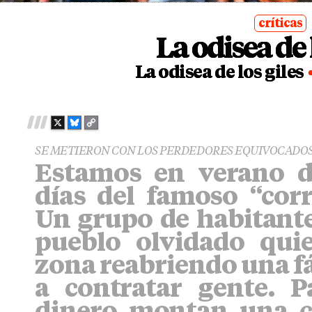
críticas
La odisea de 
posted
in
La odisea de los giles
X
B
C
L
O
SE METIERON CON LOS PERDEDORES EQUIVOCADOS
U
P
Estamos en verano d
E
Y
S
L
días del famoso “corr
K
I
Y
N
Un grupo de habitant
K
pueblo olvidado quier
zona reabriendo una fá
a contratar gente. P
dinero montan una c