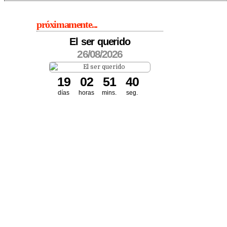
próximamente...
El ser querido
26/08/2026
1
9
0
2
5
1
4
0
días
horas
mins.
seg.