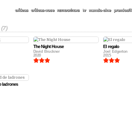
CAS, REPORTAJES, FESTIV
críticas
críticas-vose
tv
mundo-cine
premios/f
RETROCRÍTICAS
(7)
The Night House
El regalo
David Bruckner
Joel Edgerton
2020
2015
e ladrones