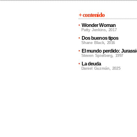
+ contenido
Wonder Woman
Patty Jenkins
,
2017
Dos buenos tipos
Shane Black
,
2016
El mundo perdido: Jurassi
Steven Spielberg
,
1997
La deuda
Daniel Guzmán
,
2025