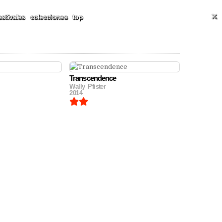
ALES Y MÁS
T
estivales
colecciones
top
Transcendence
Wally Pfister
2014