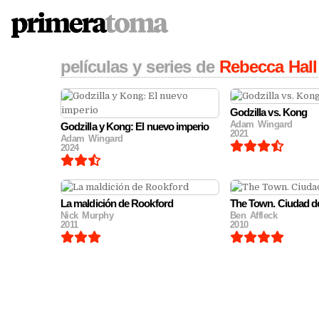
PRIMERATOMA | CRÍTI
Skip
películas y series de
Rebecca Hall
to
content
Godzilla vs. Kong
Adam Wingard
Godzilla y Kong: El nuevo imperio
2021
Adam Wingard
2024
La maldición de Rookford
The Town. Ciudad d
Nick Murphy
Ben Affleck
2011
2010