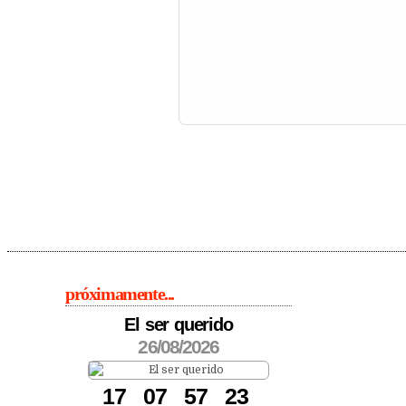
próximamente...
El ser querido
26/08/2026
1
7
0
7
5
7
2
2