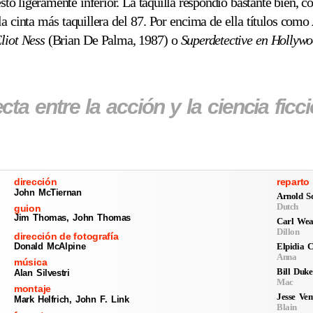
to ligeramente inferior. La taquilla respondió bastante bien, 
 la cinta más taquillera del 87. Por encima de ella títulos como
liot Ness
(Brian De Palma, 1987) o
Superdetective en Hollywo
a entre la acción y la ciencia ficci
dirección
reparto
John McTiernan
Arnold S
Dutch
guion
Jim Thomas, John Thomas
Carl Wea
Dillon
dirección de fotografía
Elpidia C
Donald McAlpine
Anna
música
Bill Duke
Alan Silvestri
Mac
montaje
Jesse Ven
Mark Helfrich, John F. Link
Blain