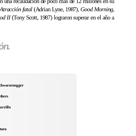
con una recaudación de poco más de 12 millones en su
Atracción fatal
(Adrian Lyne, 1987),
Good Morning,
od II
(Tony Scott, 1987) lograron superar en el año a
ón.
chwarzenegger
thers
arrillo
tura