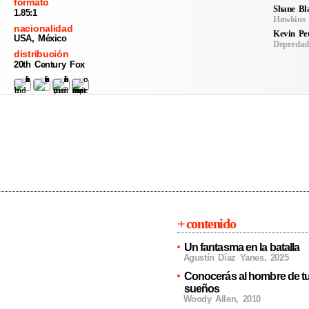
formato
Shane Bl
1.85:1
Hawkins
nacionalidad
Kevin Pe
USA, México
Depredad
distribución
20th Century Fox
+ contenido
Un fantasma en la batalla
Agustín Díaz Yanes
,
2025
Conocerás al hombre de t
sueños
Woody Allen
,
2010