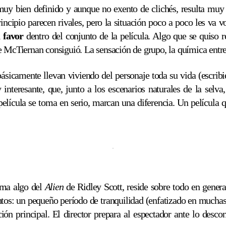
uy bien definido y aunque no exento de clichés, resulta muy fá
ncipio parecen rivales, pero la situación poco a poco les va 
 favor
dentro del conjunto de la película. Algo que se quiso r
e McTiernan consiguió. La sensación de grupo, la química entre 
sicamente llevan viviendo del personaje toda su vida (escrib
nteresante, que, junto a los escenarios naturales de la selva
a película se toma en serio, marcan una diferencia. Un películ
orma algo del
Alien
de Ridley Scott, reside sobre todo en genera
s: un pequeño período de tranquilidad (enfatizado en muchas 
cción principal. El director prepara al espectador ante lo desco