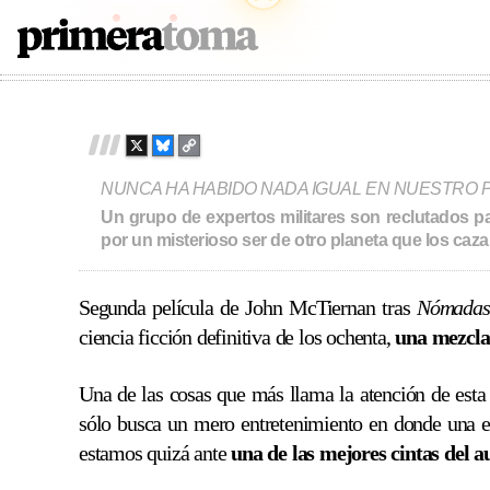
Predator
1987
107
PRIMERATOMA | CRÍTI
Skip
to
content
X
B
C
L
O
NUNCA HA HABIDO NADA IGUAL EN NUESTRO PL
U
P
E
Y
Un grupo de expertos militares son reclutados p
S
L
por un misterioso ser de otro planeta que los caz
K
I
Y
N
K
Segunda película de John McTiernan tras
Nómadas
ciencia ficción definitiva de los ochenta,
una mezcla 
Una de las cosas que más llama la atención de esta 
sólo busca un mero entretenimiento en donde una es
estamos quizá ante
una de las mejores cintas del a