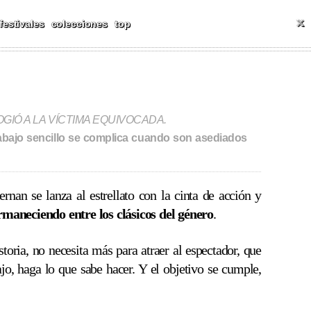
ALES Y MÁS
T
festivales
colecciones
top
GIÓ A LA VÍCTIMA EQUIVOCADA.
rabajo sencillo se complica cuando son asediados
rnan se lanza al estrellato con la cinta de acción y
rmaneciendo entre los clásicos del género
.
toria, no necesita más para atraer al espectador, que
o, haga lo que sabe hacer. Y el objetivo se cumple,