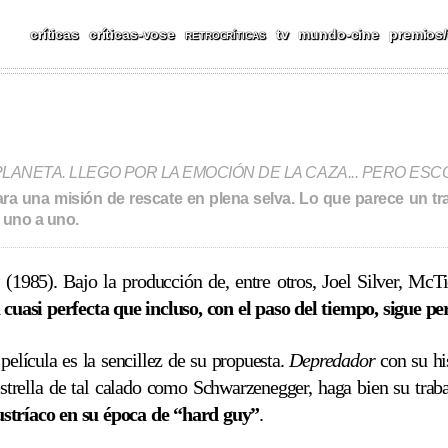
CAS, REPORTAJES, FESTIV
críticas
críticas-vose
tv
mundo-cine
premios/
RETROCRÍTICAS
ANETA. LLEGO POR LA EMOCIÓN DE LA CAZA... PERO ESCO
ara una misión de rescate en plena selva. Lo que parece un t
a uno a uno.
(1985). Bajo la producción de, entre otros, Joel Silver, McTie
cuasi perfecta que incluso, con el paso del tiempo, sigue pe
película es la sencillez de su propuesta.
Depredador
con su his
trella de tal calado como Schwarzenegger, haga bien su trabaj
ustríaco en su época de “hard guy”
.