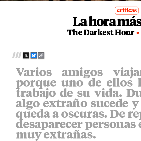
críticas
La hora más
posted
in
The Darkest Hour
X
B
C
L
O
Varios amigos viaj
U
P
E
Y
porque uno de ellos 
S
L
K
I
trabajo de su vida. Du
Y
N
algo extraño sucede y 
K
queda a oscuras. De r
desaparecer personas 
muy extrañas.