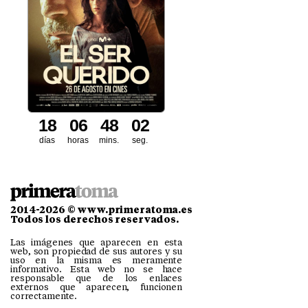
1
8
0
6
4
8
0
0
1
días
horas
mins.
seg.
2014-2026 © www.primeratoma.es
Todos los derechos reservados.
Las imágenes que aparecen en esta
web, son propiedad de sus autores y su
uso en la misma es meramente
informativo. Esta web no se hace
responsable que de los enlaces
externos que aparecen, funcionen
correctamente.