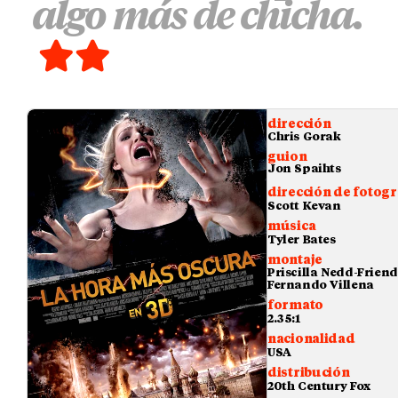
algo más de chicha.
dirección
Chris Gorak
guion
Jon Spaihts
dirección de fotogr
Scott Kevan
música
Tyler Bates
montaje
Priscilla Nedd-Friend
Fernando Villena
formato
2.35:1
nacionalidad
USA
distribución
20th Century Fox