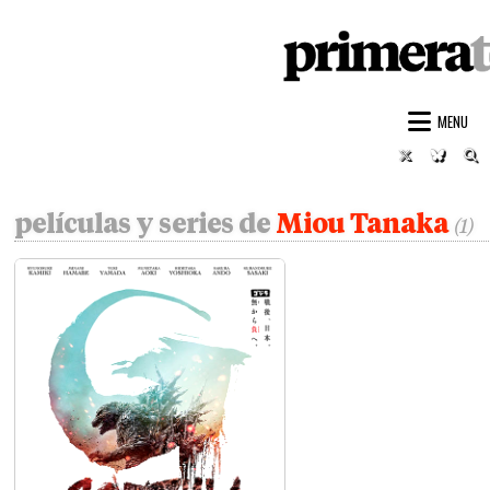
PRIMERA
REPORTA
Skip
to
MENU
content
Twitter
Bluesk
S
películas y series de
Miou Tanaka
(1)