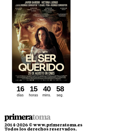
1
6
1
5
4
0
5
7
8
días
horas
mins.
seg.
2014-2026 © www.primeratoma.es
Todos los derechos reservados.