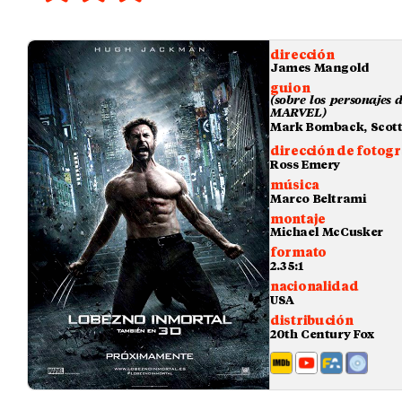
dirección
James Mangold
guion
(sobre los personajes 
MARVEL)
Mark Bomback, Scott
dirección de fotogr
Ross Emery
música
Marco Beltrami
montaje
Michael McCusker
formato
2.35:1
nacionalidad
USA
distribución
20th Century Fox