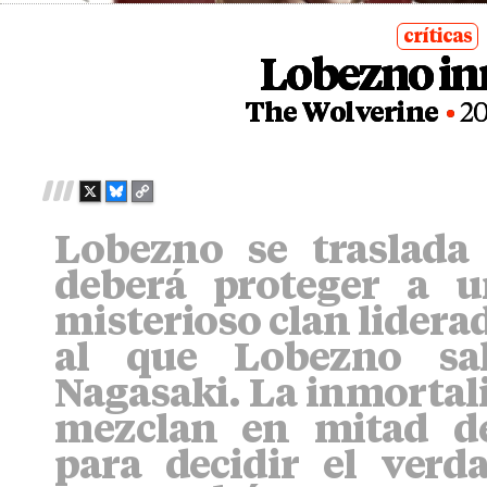
críticas
Lobezno in
posted
in
The Wolverine
20
X
B
C
L
O
Lobezno se traslada
U
P
E
Y
deberá proteger a 
S
L
K
I
misterioso clan lider
Y
N
al que Lobezno sa
K
Nagasaki. La inmortali
mezclan en mitad d
para decidir el verd