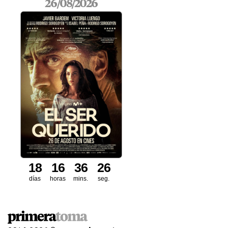
26/08/2026
1
8
1
6
3
6
2
5
6
días
horas
mins.
seg.